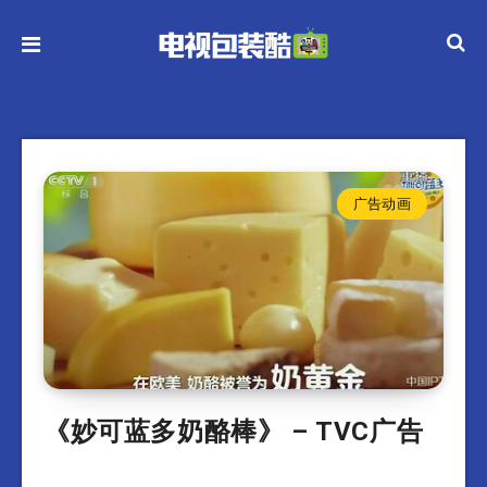
广告动画
《妙可蓝多奶酪棒》 – TVC广告