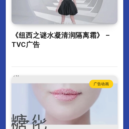
《纽西之谜水凝清润隔离霜》 –
TVC广告
广告动画