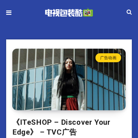
广告动画
《ITeSHOP – Discover Your
Edge》 – TVC广告