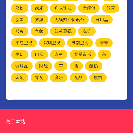
奶粉
娱乐
广东珠江
康师傅
教育
新闻
旅游
无线财经资讯台
日用品
服务
气象
江苏卫视
洗护
浙江卫视
深圳卫视
湖南卫视
牙膏
牛奶
电器
素材
背景音乐
药
调味品
财经
车
酒
酸奶
金融
零食
音乐
食品
饮料
关于本站