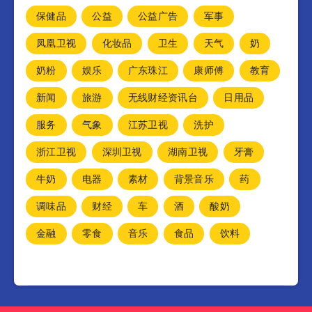
保健品
公益
公益广告
军事
凤凰卫视
化妆品
卫生
天气
奶
奶粉
娱乐
广东珠江
康师傅
教育
新闻
旅游
无线财经资讯台
日用品
服务
气象
江苏卫视
洗护
浙江卫视
深圳卫视
湖南卫视
牙膏
牛奶
电器
素材
背景音乐
药
调味品
财经
车
酒
酸奶
金融
零食
音乐
食品
饮料