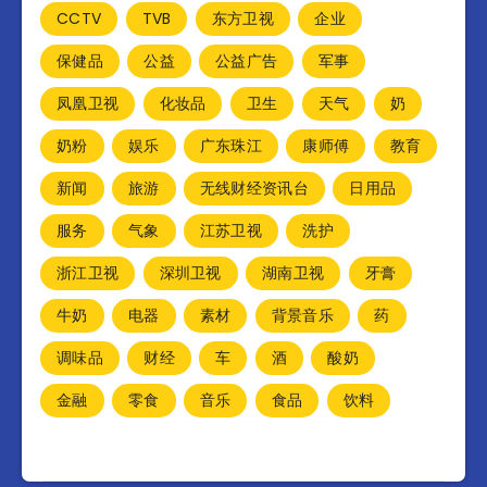
CCTV
TVB
东方卫视
企业
保健品
公益
公益广告
军事
凤凰卫视
化妆品
卫生
天气
奶
奶粉
娱乐
广东珠江
康师傅
教育
新闻
旅游
无线财经资讯台
日用品
服务
气象
江苏卫视
洗护
浙江卫视
深圳卫视
湖南卫视
牙膏
牛奶
电器
素材
背景音乐
药
调味品
财经
车
酒
酸奶
金融
零食
音乐
食品
饮料