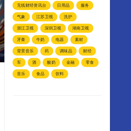
无线财经资讯台
日用品
服务
气象
江苏卫视
洗护
浙江卫视
深圳卫视
湖南卫视
牙膏
牛奶
电器
素材
背景音乐
药
调味品
财经
车
酒
酸奶
金融
零食
音乐
食品
饮料