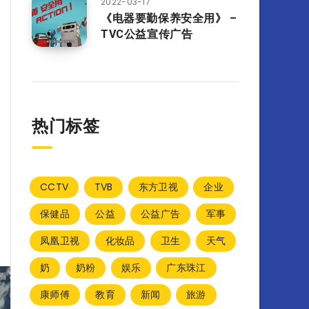
2022-03-17
《电器要勤保养安全用》 –
TVC公益宣传广告
热门标签
CCTV
TVB
东方卫视
企业
保健品
公益
公益广告
军事
凤凰卫视
化妆品
卫生
天气
奶
奶粉
娱乐
广东珠江
康师傅
教育
新闻
旅游