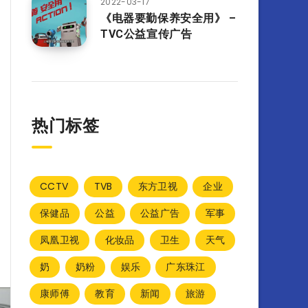
2022-03-17
《电器要勤保养安全用》 –
TVC公益宣传广告
热门标签
CCTV
TVB
东方卫视
企业
保健品
公益
公益广告
军事
凤凰卫视
化妆品
卫生
天气
奶
奶粉
娱乐
广东珠江
康师傅
教育
新闻
旅游