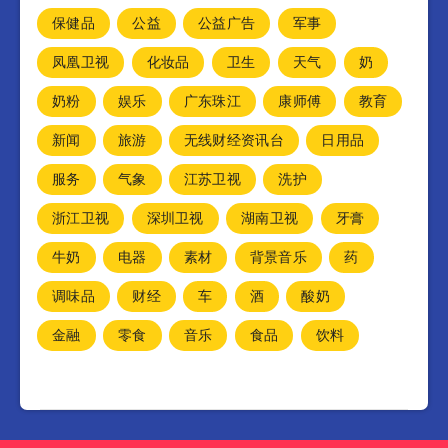
保健品
公益
公益广告
军事
凤凰卫视
化妆品
卫生
天气
奶
奶粉
娱乐
广东珠江
康师傅
教育
新闻
旅游
无线财经资讯台
日用品
服务
气象
江苏卫视
洗护
浙江卫视
深圳卫视
湖南卫视
牙膏
牛奶
电器
素材
背景音乐
药
调味品
财经
车
酒
酸奶
金融
零食
音乐
食品
饮料