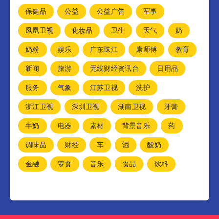
保健品
公益
公益广告
军事
凤凰卫视
化妆品
卫生
天气
奶
奶粉
娱乐
广东珠江
康师傅
教育
新闻
旅游
无线财经资讯台
日用品
服务
气象
江苏卫视
洗护
浙江卫视
深圳卫视
湖南卫视
牙膏
牛奶
电器
素材
背景音乐
药
调味品
财经
车
酒
酸奶
金融
零食
音乐
食品
饮料