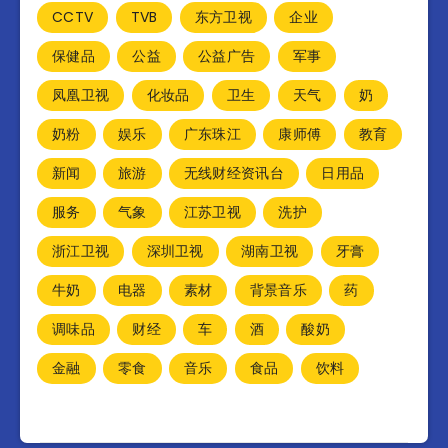
CCTV
TVB
东方卫视
企业
保健品
公益
公益广告
军事
凤凰卫视
化妆品
卫生
天气
奶
奶粉
娱乐
广东珠江
康师傅
教育
新闻
旅游
无线财经资讯台
日用品
服务
气象
江苏卫视
洗护
浙江卫视
深圳卫视
湖南卫视
牙膏
牛奶
电器
素材
背景音乐
药
调味品
财经
车
酒
酸奶
金融
零食
音乐
食品
饮料