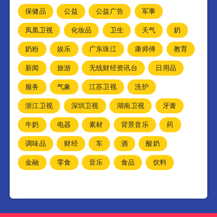
保健品
公益
公益广告
军事
凤凰卫视
化妆品
卫生
天气
奶
奶粉
娱乐
广东珠江
康师傅
教育
新闻
旅游
无线财经资讯台
日用品
服务
气象
江苏卫视
洗护
浙江卫视
深圳卫视
湖南卫视
牙膏
牛奶
电器
素材
背景音乐
药
调味品
财经
车
酒
酸奶
金融
零食
音乐
食品
饮料