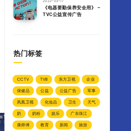
2022-03-17
《电器要勤保养安全用》 –
TVC公益宣传广告
热门标签
CCTV
TVB
东方卫视
企业
保健品
公益
公益广告
军事
凤凰卫视
化妆品
卫生
天气
奶
奶粉
娱乐
广东珠江
康师傅
教育
新闻
旅游