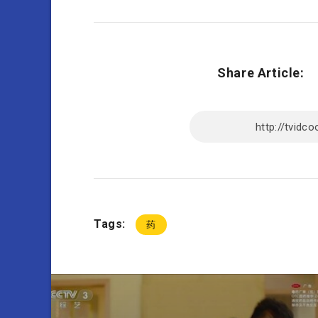
Share Article:
Tags:
药