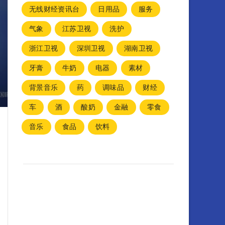
无线财经资讯台
日用品
服务
气象
江苏卫视
洗护
浙江卫视
深圳卫视
湖南卫视
牙膏
牛奶
电器
素材
背景音乐
药
调味品
财经
车
酒
酸奶
金融
零食
音乐
食品
饮料