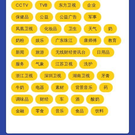
CCTV
TVB
东方卫视
企业
保健品
公益
公益广告
军事
凤凰卫视
化妆品
卫生
天气
奶
奶粉
娱乐
广东珠江
康师傅
教育
新闻
旅游
无线财经资讯台
日用品
服务
气象
江苏卫视
洗护
浙江卫视
深圳卫视
湖南卫视
牙膏
牛奶
电器
素材
背景音乐
药
调味品
财经
车
酒
酸奶
金融
零食
音乐
食品
饮料