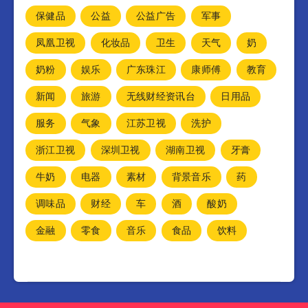
保健品
公益
公益广告
军事
凤凰卫视
化妆品
卫生
天气
奶
奶粉
娱乐
广东珠江
康师傅
教育
新闻
旅游
无线财经资讯台
日用品
服务
气象
江苏卫视
洗护
浙江卫视
深圳卫视
湖南卫视
牙膏
牛奶
电器
素材
背景音乐
药
调味品
财经
车
酒
酸奶
金融
零食
音乐
食品
饮料