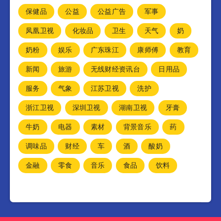
保健品
公益
公益广告
军事
凤凰卫视
化妆品
卫生
天气
奶
奶粉
娱乐
广东珠江
康师傅
教育
新闻
旅游
无线财经资讯台
日用品
服务
气象
江苏卫视
洗护
浙江卫视
深圳卫视
湖南卫视
牙膏
牛奶
电器
素材
背景音乐
药
调味品
财经
车
酒
酸奶
金融
零食
音乐
食品
饮料