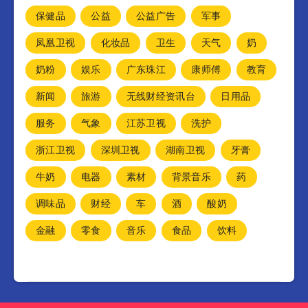
保健品
公益
公益广告
军事
凤凰卫视
化妆品
卫生
天气
奶
奶粉
娱乐
广东珠江
康师傅
教育
新闻
旅游
无线财经资讯台
日用品
服务
气象
江苏卫视
洗护
浙江卫视
深圳卫视
湖南卫视
牙膏
牛奶
电器
素材
背景音乐
药
调味品
财经
车
酒
酸奶
金融
零食
音乐
食品
饮料