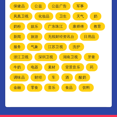
保健品
公益
公益广告
军事
凤凰卫视
化妆品
卫生
天气
奶
奶粉
娱乐
广东珠江
康师傅
教育
新闻
旅游
无线财经资讯台
日用品
服务
气象
江苏卫视
洗护
浙江卫视
深圳卫视
湖南卫视
牙膏
牛奶
电器
素材
背景音乐
药
调味品
财经
车
酒
酸奶
金融
零食
音乐
食品
饮料