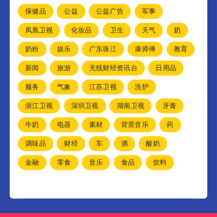
保健品
公益
公益广告
军事
凤凰卫视
化妆品
卫生
天气
奶
奶粉
娱乐
广东珠江
康师傅
教育
新闻
旅游
无线财经资讯台
日用品
服务
气象
江苏卫视
洗护
浙江卫视
深圳卫视
湖南卫视
牙膏
牛奶
电器
素材
背景音乐
药
调味品
财经
车
酒
酸奶
金融
零食
音乐
食品
饮料