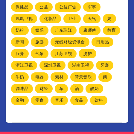
保健品
公益
公益广告
军事
凤凰卫视
化妆品
卫生
天气
奶
奶粉
娱乐
广东珠江
康师傅
教育
新闻
旅游
无线财经资讯台
日用品
服务
气象
江苏卫视
洗护
浙江卫视
深圳卫视
湖南卫视
牙膏
牛奶
电器
素材
背景音乐
药
调味品
财经
车
酒
酸奶
金融
零食
音乐
食品
饮料