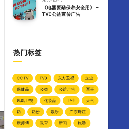
2022-03-17
《电器要勤保养安全用》 –
TVC公益宣传广告
热门标签
CCTV
TVB
东方卫视
企业
保健品
公益
公益广告
军事
凤凰卫视
化妆品
卫生
天气
奶
奶粉
娱乐
广东珠江
康师傅
教育
新闻
旅游