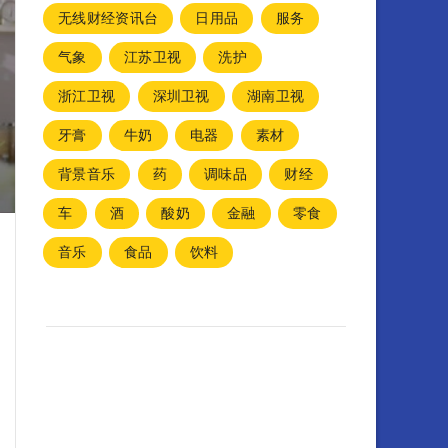
无线财经资讯台
日用品
服务
气象
江苏卫视
洗护
浙江卫视
深圳卫视
湖南卫视
牙膏
牛奶
电器
素材
背景音乐
药
调味品
财经
车
酒
酸奶
金融
零食
音乐
食品
饮料