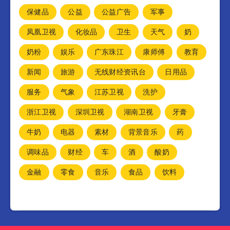
保健品
公益
公益广告
军事
凤凰卫视
化妆品
卫生
天气
奶
奶粉
娱乐
广东珠江
康师傅
教育
新闻
旅游
无线财经资讯台
日用品
服务
气象
江苏卫视
洗护
浙江卫视
深圳卫视
湖南卫视
牙膏
牛奶
电器
素材
背景音乐
药
调味品
财经
车
酒
酸奶
金融
零食
音乐
食品
饮料