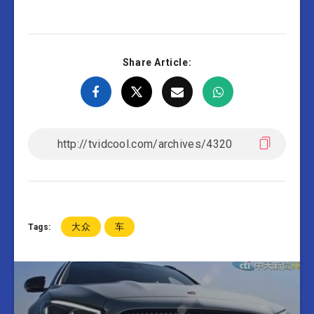
Share Article:
大众
车
Tags: