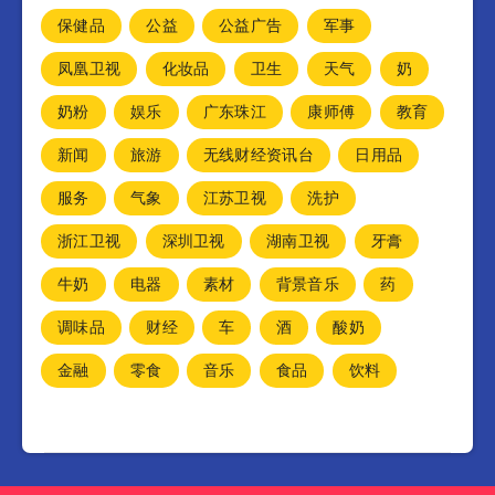
保健品
公益
公益广告
军事
凤凰卫视
化妆品
卫生
天气
奶
奶粉
娱乐
广东珠江
康师傅
教育
新闻
旅游
无线财经资讯台
日用品
服务
气象
江苏卫视
洗护
浙江卫视
深圳卫视
湖南卫视
牙膏
牛奶
电器
素材
背景音乐
药
调味品
财经
车
酒
酸奶
金融
零食
音乐
食品
饮料