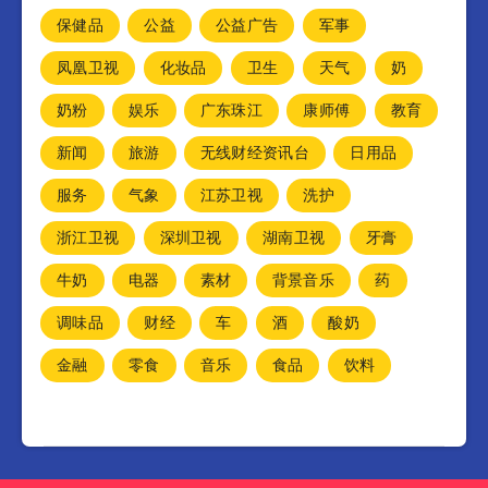
保健品
公益
公益广告
军事
凤凰卫视
化妆品
卫生
天气
奶
奶粉
娱乐
广东珠江
康师傅
教育
新闻
旅游
无线财经资讯台
日用品
服务
气象
江苏卫视
洗护
浙江卫视
深圳卫视
湖南卫视
牙膏
牛奶
电器
素材
背景音乐
药
调味品
财经
车
酒
酸奶
金融
零食
音乐
食品
饮料