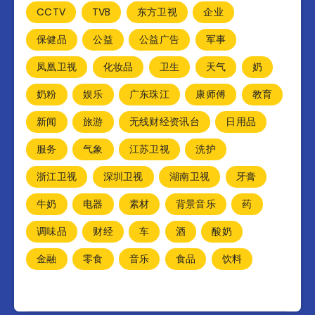
CCTV
TVB
东方卫视
企业
保健品
公益
公益广告
军事
凤凰卫视
化妆品
卫生
天气
奶
奶粉
娱乐
广东珠江
康师傅
教育
新闻
旅游
无线财经资讯台
日用品
服务
气象
江苏卫视
洗护
浙江卫视
深圳卫视
湖南卫视
牙膏
牛奶
电器
素材
背景音乐
药
调味品
财经
车
酒
酸奶
金融
零食
音乐
食品
饮料