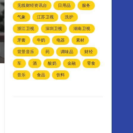
无线财经资讯台
日用品
服务
气象
江苏卫视
洗护
浙江卫视
深圳卫视
湖南卫视
牙膏
牛奶
电器
素材
背景音乐
药
调味品
财经
车
酒
酸奶
金融
零食
音乐
食品
饮料