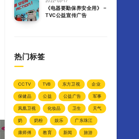
2022-03-17
《电器要勤保养安全用》 –
TVC公益宣传广告
热门标签
CCTV
TVB
东方卫视
企业
保健品
公益
公益广告
军事
凤凰卫视
化妆品
卫生
天气
奶
奶粉
娱乐
广东珠江
康师傅
教育
新闻
旅游