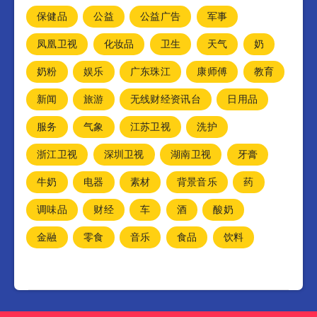
保健品
公益
公益广告
军事
凤凰卫视
化妆品
卫生
天气
奶
奶粉
娱乐
广东珠江
康师傅
教育
新闻
旅游
无线财经资讯台
日用品
服务
气象
江苏卫视
洗护
浙江卫视
深圳卫视
湖南卫视
牙膏
牛奶
电器
素材
背景音乐
药
调味品
财经
车
酒
酸奶
金融
零食
音乐
食品
饮料