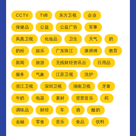
CCTV
TVB
东方卫视
企业
保健品
公益
公益广告
军事
凤凰卫视
化妆品
卫生
天气
奶
奶粉
娱乐
广东珠江
康师傅
教育
新闻
旅游
无线财经资讯台
日用品
服务
气象
江苏卫视
洗护
浙江卫视
深圳卫视
湖南卫视
牙膏
牛奶
电器
素材
背景音乐
药
调味品
财经
车
酒
酸奶
金融
零食
音乐
食品
饮料