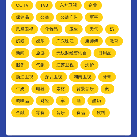
CCTV
TVB
东方卫视
企业
保健品
公益
公益广告
军事
凤凰卫视
化妆品
卫生
天气
奶
奶粉
娱乐
广东珠江
康师傅
教育
新闻
旅游
无线财经资讯台
日用品
服务
气象
江苏卫视
洗护
浙江卫视
深圳卫视
湖南卫视
牙膏
牛奶
电器
素材
背景音乐
药
调味品
财经
车
酒
酸奶
金融
零食
音乐
食品
饮料