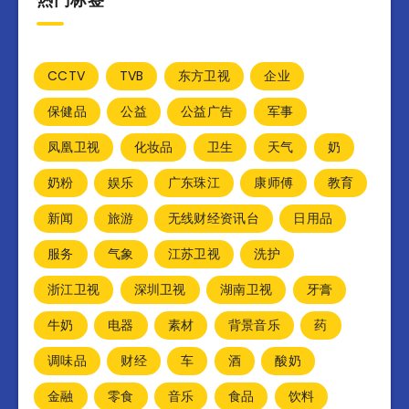
CCTV
TVB
东方卫视
企业
保健品
公益
公益广告
军事
凤凰卫视
化妆品
卫生
天气
奶
奶粉
娱乐
广东珠江
康师傅
教育
新闻
旅游
无线财经资讯台
日用品
服务
气象
江苏卫视
洗护
浙江卫视
深圳卫视
湖南卫视
牙膏
牛奶
电器
素材
背景音乐
药
调味品
财经
车
酒
酸奶
金融
零食
音乐
食品
饮料