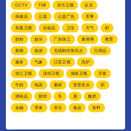
CCTV
TVB
东方卫视
企业
保健品
公益
公益广告
军事
凤凰卫视
化妆品
卫生
天气
奶
奶粉
娱乐
广东珠江
康师傅
教育
新闻
旅游
无线财经资讯台
日用品
服务
气象
江苏卫视
洗护
浙江卫视
深圳卫视
湖南卫视
牙膏
牛奶
电器
素材
背景音乐
药
调味品
财经
车
酒
酸奶
金融
零食
音乐
食品
饮料