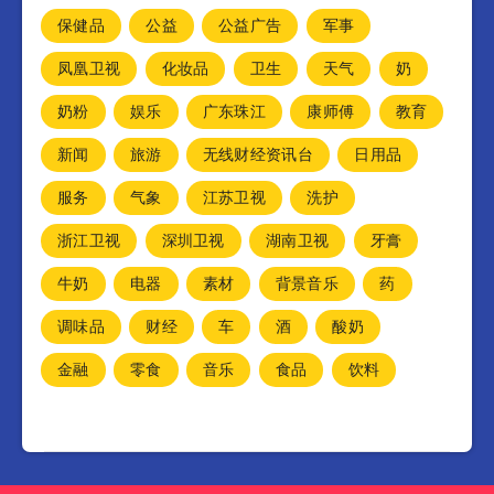
保健品
公益
公益广告
军事
凤凰卫视
化妆品
卫生
天气
奶
奶粉
娱乐
广东珠江
康师傅
教育
新闻
旅游
无线财经资讯台
日用品
服务
气象
江苏卫视
洗护
浙江卫视
深圳卫视
湖南卫视
牙膏
牛奶
电器
素材
背景音乐
药
调味品
财经
车
酒
酸奶
金融
零食
音乐
食品
饮料