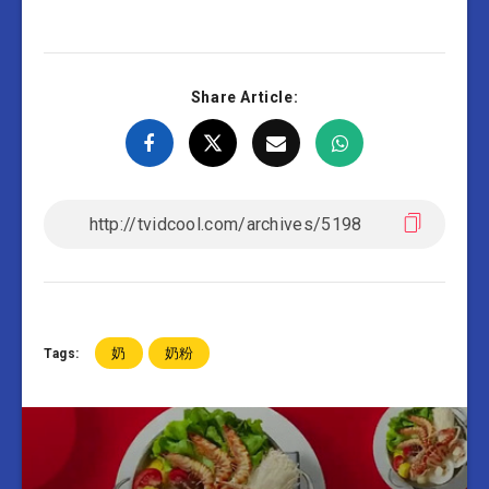
Share Article:
奶
奶粉
Tags: