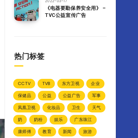
2022-03-17
《电器要勤保养安全用》 –
TVC公益宣传广告
热门标签
CCTV
TVB
东方卫视
企业
保健品
公益
公益广告
军事
凤凰卫视
化妆品
卫生
天气
奶
奶粉
娱乐
广东珠江
康师傅
教育
新闻
旅游