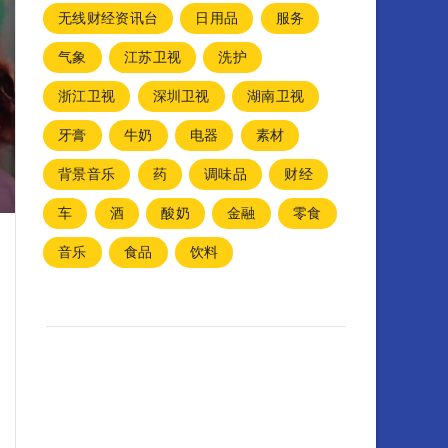
无线财经资讯台
日用品
服务
气象
江苏卫视
洗护
浙江卫视
深圳卫视
湖南卫视
牙膏
牛奶
电器
素材
背景音乐
药
调味品
财经
车
酒
酸奶
金融
零食
音乐
食品
饮料