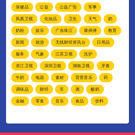
保健品
公益
公益广告
军事
凤凰卫视
化妆品
卫生
天气
奶
奶粉
娱乐
广东珠江
康师傅
教育
新闻
旅游
无线财经资讯台
日用品
服务
气象
江苏卫视
洗护
浙江卫视
深圳卫视
湖南卫视
牙膏
牛奶
电器
素材
背景音乐
药
调味品
财经
车
酒
酸奶
金融
零食
音乐
食品
饮料