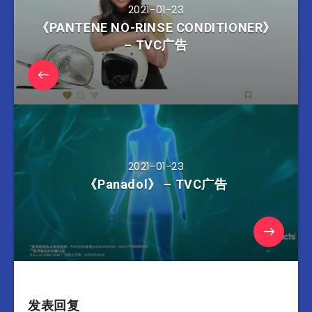
2021-01-23
《PANTENE NO-RINSE CONDITIONER》
– TVC广告
2021-01-23
《Panadol》 – TVC广告
发表回复