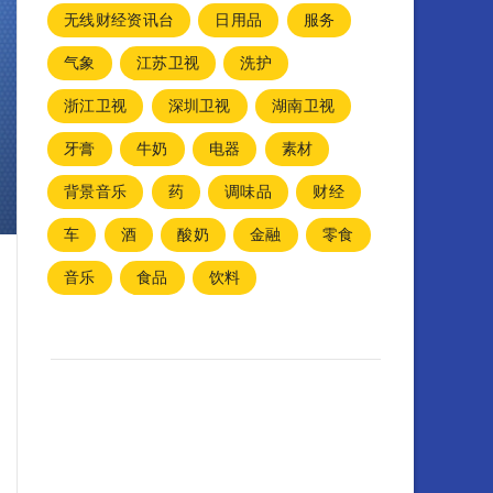
无线财经资讯台
日用品
服务
气象
江苏卫视
洗护
浙江卫视
深圳卫视
湖南卫视
牙膏
牛奶
电器
素材
背景音乐
药
调味品
财经
车
酒
酸奶
金融
零食
音乐
食品
饮料