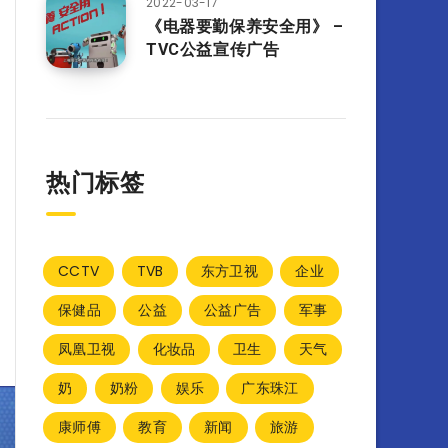
2022-03-17
《电器要勤保养安全用》 –
TVC公益宣传广告
热门标签
CCTV
TVB
东方卫视
企业
保健品
公益
公益广告
军事
凤凰卫视
化妆品
卫生
天气
奶
奶粉
娱乐
广东珠江
康师傅
教育
新闻
旅游