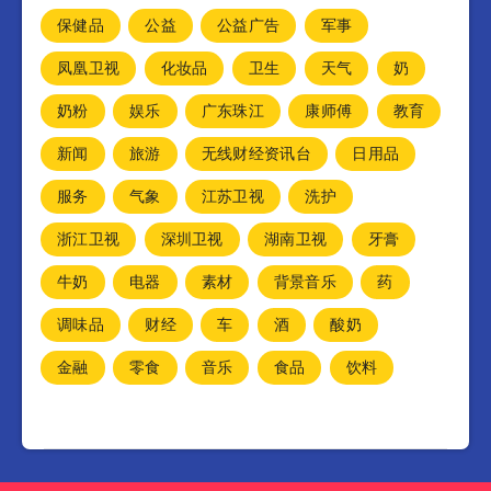
保健品
公益
公益广告
军事
凤凰卫视
化妆品
卫生
天气
奶
奶粉
娱乐
广东珠江
康师傅
教育
新闻
旅游
无线财经资讯台
日用品
服务
气象
江苏卫视
洗护
浙江卫视
深圳卫视
湖南卫视
牙膏
牛奶
电器
素材
背景音乐
药
调味品
财经
车
酒
酸奶
金融
零食
音乐
食品
饮料