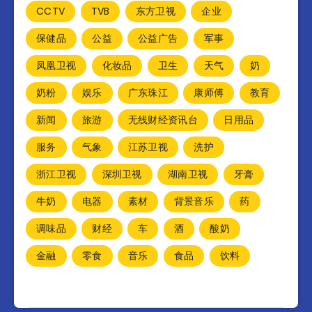
CCTV
TVB
东方卫视
企业
保健品
公益
公益广告
军事
凤凰卫视
化妆品
卫生
天气
奶
奶粉
娱乐
广东珠江
康师傅
教育
新闻
旅游
无线财经资讯台
日用品
服务
气象
江苏卫视
洗护
浙江卫视
深圳卫视
湖南卫视
牙膏
牛奶
电器
素材
背景音乐
药
调味品
财经
车
酒
酸奶
金融
零食
音乐
食品
饮料