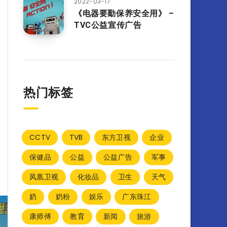
2022-03-17
《电器要勤保养安全用》 –
TVC公益宣传广告
热门标签
CCTV
TVB
东方卫视
企业
保健品
公益
公益广告
军事
凤凰卫视
化妆品
卫生
天气
奶
奶粉
娱乐
广东珠江
康师傅
教育
新闻
旅游