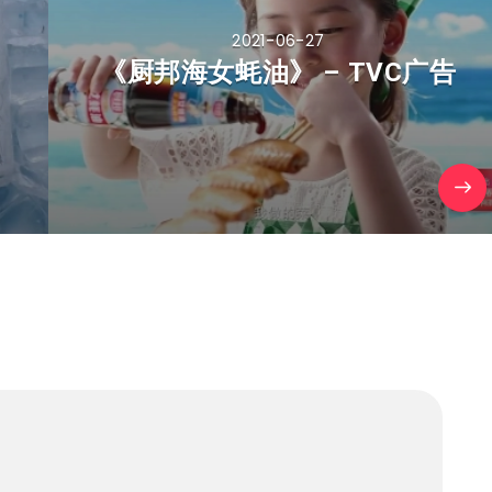
2021-06-27
《厨邦海女蚝油》 – TVC广告