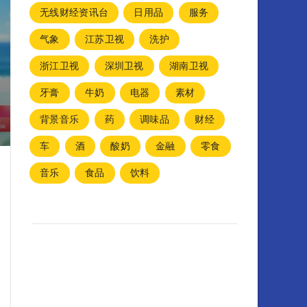
无线财经资讯台
日用品
服务
气象
江苏卫视
洗护
浙江卫视
深圳卫视
湖南卫视
牙膏
牛奶
电器
素材
背景音乐
药
调味品
财经
车
酒
酸奶
金融
零食
音乐
食品
饮料