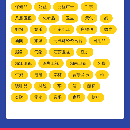
保健品
公益
公益广告
军事
凤凰卫视
化妆品
卫生
天气
奶
奶粉
娱乐
广东珠江
康师傅
教育
新闻
旅游
无线财经资讯台
日用品
服务
气象
江苏卫视
洗护
浙江卫视
深圳卫视
湖南卫视
牙膏
牛奶
电器
素材
背景音乐
药
调味品
财经
车
酒
酸奶
金融
零食
音乐
食品
饮料