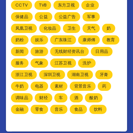
CCTV
TVB
东方卫视
企业
保健品
公益
公益广告
军事
凤凰卫视
化妆品
卫生
天气
奶
奶粉
娱乐
广东珠江
康师傅
教育
新闻
旅游
无线财经资讯台
日用品
服务
气象
江苏卫视
洗护
浙江卫视
深圳卫视
湖南卫视
牙膏
牛奶
电器
素材
背景音乐
药
调味品
财经
车
酒
酸奶
金融
零食
音乐
食品
饮料