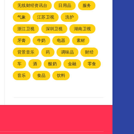
无线财经资讯台
日用品
服务
气象
江苏卫视
洗护
浙江卫视
深圳卫视
湖南卫视
牙膏
牛奶
电器
素材
背景音乐
药
调味品
财经
车
酒
酸奶
金融
零食
音乐
食品
饮料