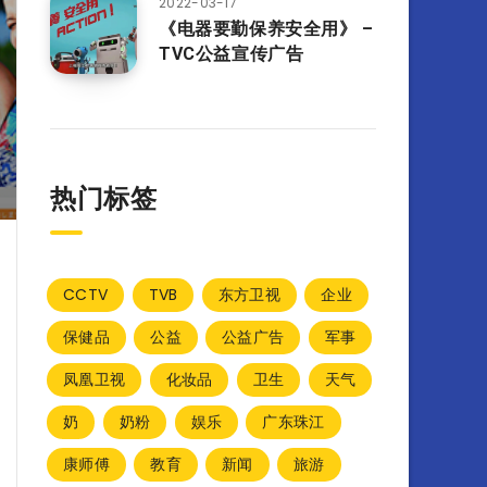
2022-03-17
《电器要勤保养安全用》 –
TVC公益宣传广告
热门标签
CCTV
TVB
东方卫视
企业
保健品
公益
公益广告
军事
凤凰卫视
化妆品
卫生
天气
奶
奶粉
娱乐
广东珠江
康师傅
教育
新闻
旅游