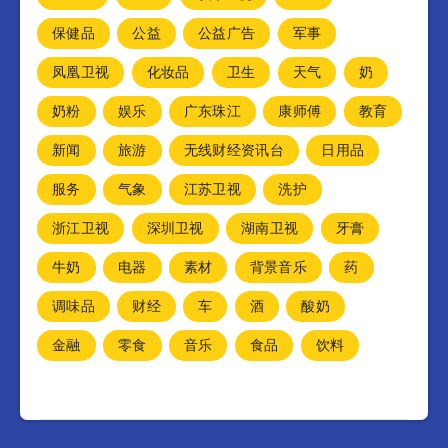
保健品
公益
公益广告
军事
凤凰卫视
化妆品
卫生
天气
奶
奶粉
娱乐
广东珠江
康师傅
教育
新闻
旅游
无线财经资讯台
日用品
服务
气象
江苏卫视
洗护
浙江卫视
深圳卫视
湖南卫视
牙膏
牛奶
电器
素材
背景音乐
药
调味品
财经
车
酒
酸奶
金融
零食
音乐
食品
饮料